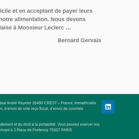
ficile et en acceptant de payer leurs
e notre alimentation. Nous devons
plaise à Monsieur Leclerc …
Bernard Gervais
25 Quai André Reynier 26400 CREST – France, immatriculée
 d’envoi de vote reçu fiscal, d’envoi de courriels
tement et du droit à la portabilité. Vous pouvez exercer vos
écrivant à 3 Place de Fontenoy 75007 PARIS