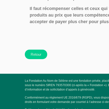
Il faut récompenser celles et ceux qui 
produits au prix que leurs compétences
accepter de payer plus cher pour plus 
Retour
La Fondation Au Nom de Sélène est une fondation privée, placée
sous le numéro SIREN 793570300 (ci-après la « Fondation »). Elle
d’information et de sollicitation d’appels à générosité.
Conformément au règlement UE 2016/679 (RGPD), vous disposez de 
droits en formulant votre demande par courriel à l’adresse ci-