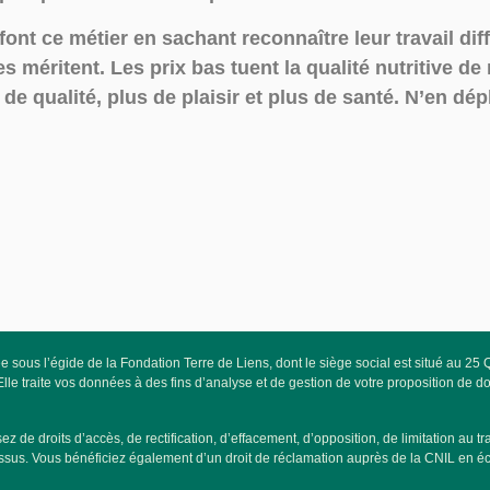
font ce métier en sachant reconnaître leur travail dif
 méritent. Les prix bas tuent la qualité nutritive d
de qualité, plus de plaisir et plus de santé. N’en dé
 sous l’égide de la Fondation Terre de Liens, dont le siège social est situé au 
 traite vos données à des fins d’analyse et de gestion de votre proposition de don,
droits d’accès, de rectification, d’effacement, d’opposition, de limitation au trai
dessus. Vous bénéficiez également d’un droit de réclamation auprès de la CNIL en 